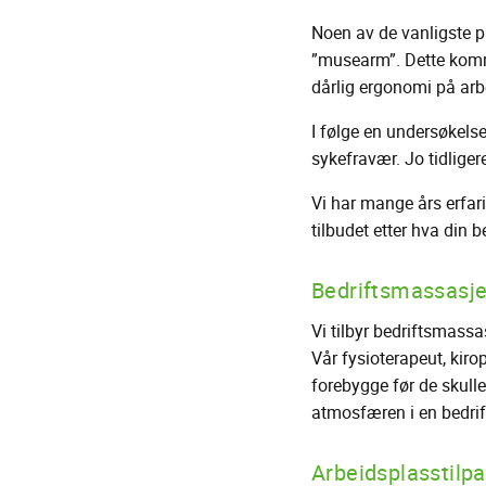
Noen av de vanligste p
”musearm”. Dette komme
dårlig ergonomi på arb
I følge en undersøkels
sykefravær. Jo tidligere
Vi har mange års erfari
tilbudet etter hva din be
Bedriftsmassasje
Vi tilbyr bedriftsmassas
Vår fysioterapeut, kiro
forebygge før de skull
atmosfæren i en bedrift
Arbeidsplasstilpa