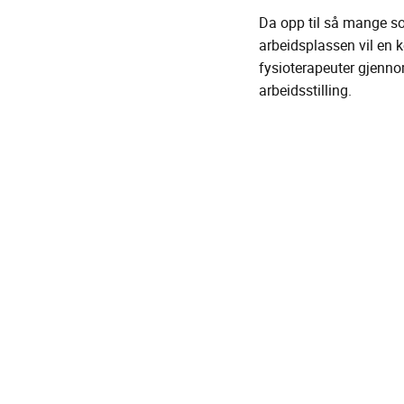
Da opp til så mange som
arbeidsplassen vil en 
fysioterapeuter gjennom
arbeidsstilling.
Bedriftstrening:
Passivitet er vår tids 
Vi tilbyr trening på arb
gjennomfører 20 minutt
energiforbruk. Et avbre
på jobb.
Gruppetrening:
Våre terapeuter har lan
men også god teambuild
treningssøkter. Dersom 