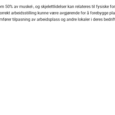
 50% av muskel-, og skjelettlidelser kan relateres til fysiske fo
korrekt arbeidsstilling kunne være avgjørende for å forebygge pl
fører tilpasning av arbeidsplass og andre lokaler i deres bedrif
sigarett. En aktiv hverdag er avgjørende for å forebygge skader og
eidsplassen, såkalt «kontortrening». Det krever ikke treningstøy el
ers effektiv trening med ansatte i grupper, hvor hovedfokuset er
kk i arbeidet med fysisk aktivitet kan gjøre kroppen i bedre stand
g erfaring innen trening. Gruppetrening med bedriften er et godt 
ing. Vi legger mye stolthet i å tilrettelegge for sikre, motive
bedriften ikke kan stille med passende rom til gruppetrening, så 