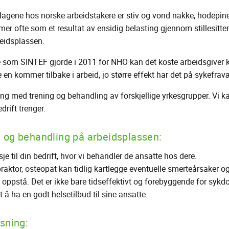
lagene hos norske arbeidstakere er stiv og vond nakke, hodepin
r ofte som et resultat av ensidig belasting gjennom stillesitten
eidsplassen.
e som SINTEF gjorde i 2011 for NHO kan det koste arbeidsgiver k
 en kommer tilbake i arbeid, jo større effekt har det på sykefravæ
ng med trening og behandling av forskjellige yrkesgrupper. Vi ka
drift trenger.
 og behandling på arbeidsplassen:
je til din bedrift, hvor vi behandler de ansatte hos dere.
praktor, osteopat kan tidlig kartlegge eventuelle smerteårsaker 
e oppstå. Det er ikke bare tidseffektivt og forebyggende for syk
 å ha en godt helsetilbud til sine ansatte.
sning: