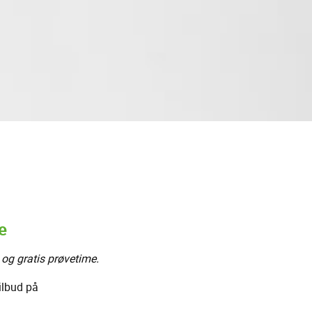
e
 og gratis prøvetime.
tilbud på