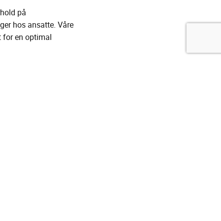
rhold på
ager hos ansatte. Våre
t for en optimal
 smerter.
ler mye tid. Vi
 økt sirkulasjon og økt
 til takle en lang dag
forebyggende tiltak,
rende og morsomme
har vi store og fine