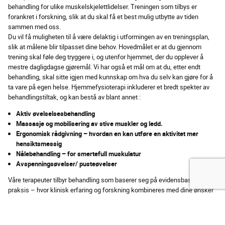
behandling for ulike muskelskjelettlidelser. Treningen som tilbys er
forankret i forskning, slik at du skal få et best mulig utbytte av tiden
sammen med oss.
Du vil få muligheten til å være delaktig i utformingen av en treningsplan,
slik at målene blir tilpasset dine behov. Hovedmålet er at du gjennom
trening skal føle deg tryggere i, og utenfor hjemmet, der du opplever å
mestre dagligdagse gjøremål. Vi har også et mål om at du, etter endt
behandling, skal sitte igjen med kunnskap om hva du selv kan gjøre for å
ta vare på egen helse. Hjemmefysioterapi inkluderer et bredt spekter av
behandlingstiltak, og kan bestå av blant annet :
Aktiv øvelselsesbehandling
Massasje og mobilisering av stive muskler og ledd.
Ergonomisk rådgivning – hvordan en kan utføre en aktivitet mer
hensiktsmessig
Nålebehandling – for smertefull muskulatur
Avspenningsøvelser/ pusteøvelser
Våre terapeuter tilbyr behandling som baserer seg på evidensbasert
praksis – hvor klinisk erfaring og forskning kombineres med dine ønsker
– for å sikre at resultatet blir optimalt for deg. Våre fysioterapeuter
brenner for sitt fag, der de yter sitt beste for at du skal nå dine mål og bli
fornøyd med resultatet
.