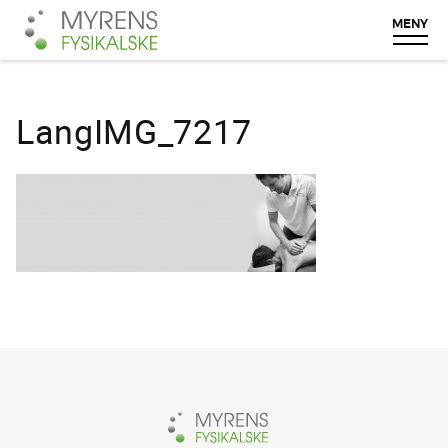
Skip
to
MENY
content
LangIMG_7217